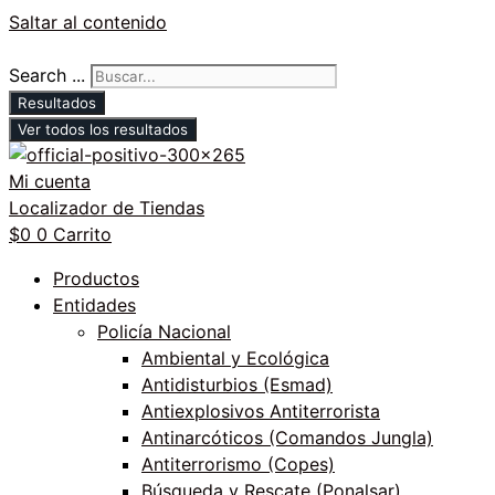
Saltar al contenido
Search ...
Resultados
Ver todos los resultados
Mi cuenta
Localizador de Tiendas
$
0
0
Carrito
Productos
Entidades
Policía Nacional
Ambiental y Ecológica
Antidisturbios (Esmad)
Antiexplosivos Antiterrorista
Antinarcóticos (Comandos Jungla)
Antiterrorismo (Copes)
Búsqueda y Rescate (Ponalsar)