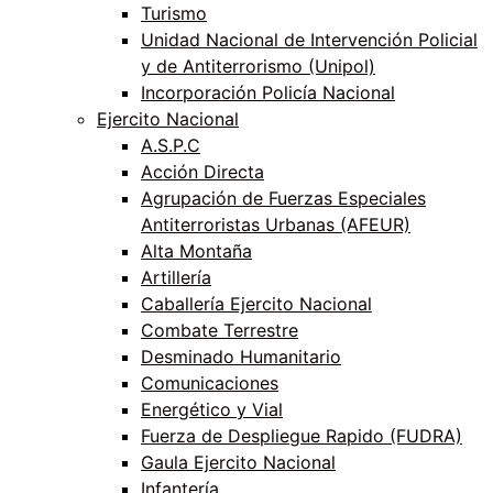
Turismo
Unidad Nacional de Intervención Policial
y de Antiterrorismo (Unipol)
Incorporación Policía Nacional
Ejercito Nacional
A.S.P.C
Acción Directa
Agrupación de Fuerzas Especiales
Antiterroristas Urbanas (AFEUR)
Alta Montaña
Artillería
Caballería Ejercito Nacional
Combate Terrestre
Desminado Humanitario
Comunicaciones
Energético y Vial
Fuerza de Despliegue Rapido (FUDRA)
Gaula Ejercito Nacional
Infantería