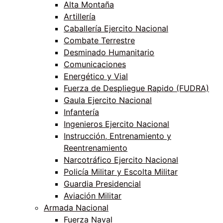
Alta Montaña
Artillería
Caballería Ejercito Nacional
Combate Terrestre
Desminado Humanitario
Comunicaciones
Energético y Vial
Fuerza de Despliegue Rapido (FUDRA)
Gaula Ejercito Nacional
Infantería
Ingenieros Ejercito Nacional
Instrucción, Entrenamiento y
Reentrenamiento
Narcotráfico Ejercito Nacional
Policía Militar y Escolta Militar
Guardia Presidencial
Aviación Militar
Armada Nacional
Fuerza Naval