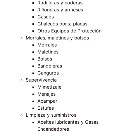
Rodilleras y coderas
Riñoneras y armeses
Cascos
Chalecos porta placas
Otros Equipos de Protección
Morrales, maletines y bolsos
Morrales
Maletines
Bolsos
Bandoleras
Canguros
Supervivencia
Mimetizaje
Menajes
Acampar
Estufas
Limpieza y suministros
Aceites lubricantes y Gases
Encendedores