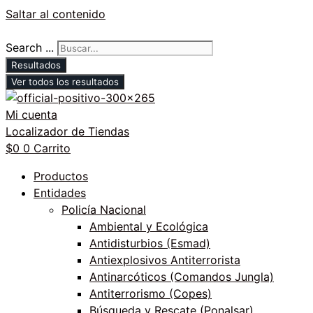
Saltar al contenido
Search ...
Resultados
Ver todos los resultados
Mi cuenta
Localizador de Tiendas
$
0
0
Carrito
Productos
Entidades
Policía Nacional
Ambiental y Ecológica
Antidisturbios (Esmad)
Antiexplosivos Antiterrorista
Antinarcóticos (Comandos Jungla)
Antiterrorismo (Copes)
Búsqueda y Rescate (Ponalsar)