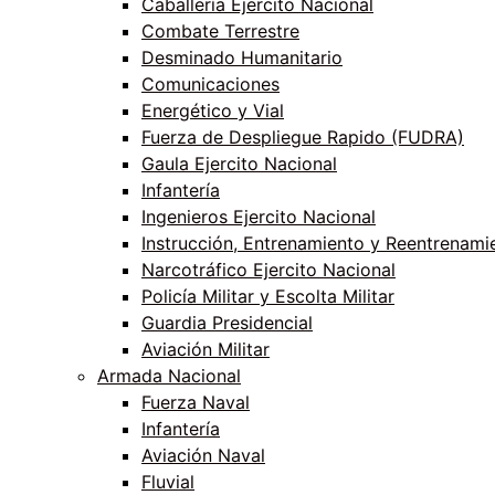
Caballería Ejercito Nacional
Combate Terrestre
Desminado Humanitario
Comunicaciones
Energético y Vial
Fuerza de Despliegue Rapido (FUDRA)
Gaula Ejercito Nacional
Infantería
Ingenieros Ejercito Nacional
Instrucción, Entrenamiento y Reentrenami
Narcotráfico Ejercito Nacional
Policía Militar y Escolta Militar
Guardia Presidencial
Aviación Militar
Armada Nacional
Fuerza Naval
Infantería
Aviación Naval
Fluvial