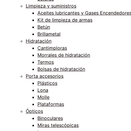
Limpieza y suministros
Aceites lubricantes y Gases Encendedore
Kit de limpieza de armas
Betún
Brillametal
Hidratación
Cantimploras
Morrales de hidratación
Termos
Bolsas de hidratación
Porta accesorios
Plásticos
Lona
Molle
Plataformas
Ópticos
Binoculares
Miras telescópicas