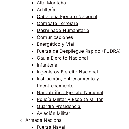
Alta Montaña
Artillería
Caballería Ejercito Nacional
Combate Terrestre
Desminado Humanitario
Comunicaciones
Energético y Vial
Fuerza de Despliegue Rapido (FUDRA)
Gaula Ejercito Nacional
Infantería
Ingenieros Ejercito Nacional
Instrucción, Entrenamiento y
Reentrenamiento
Narcotráfico Ejercito Nacional
Policía Militar y Escolta Militar
Guardia Presidencial
Aviación Militar
Armada Nacional
Fuerza Naval