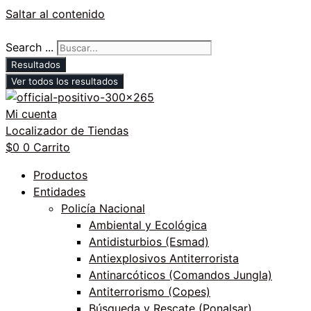
Saltar al contenido
Search ...
Resultados
Ver todos los resultados
Mi cuenta
Localizador de Tiendas
$
0
0
Carrito
Productos
Entidades
Policía Nacional
Ambiental y Ecológica
Antidisturbios (Esmad)
Antiexplosivos Antiterrorista
Antinarcóticos (Comandos Jungla)
Antiterrorismo (Copes)
Búsqueda y Rescate (Ponalsar)