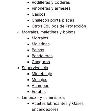
Rodilleras y coderas
Riñoneras y armeses
Cascos
Chalecos porta placas
Otros Equipos de Protección
Morrales, maletines y bolsos
Morrales
Maletines
Bolsos
Bandoleras
Canguros
Supervivencia
Mimetizaje
Menajes
Acampar
Estufas
Limpieza y suministros
Aceites lubricantes y Gases
Encendedores