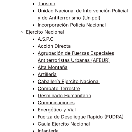
Turismo
Unidad Nacional de Intervención Policial
y de Antiterrorismo (Unipol)
Incorporación Policía Nacional
Ejercito Nacional
A.S.P.C
Acción Directa
Agrupación de Fuerzas Especiales
Antiterroristas Urbanas (AFEUR)
Alta Montaña
Artillería
Caballería Ejercito Nacional
Combate Terrestre
Desminado Humanitario
Comunicaciones
Energético y Vial
Fuerza de Despliegue Rapido (FUDRA)
Gaula Ejercito Nacional
Infantería