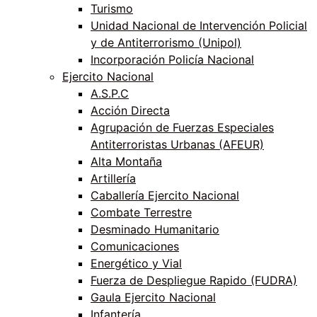
Turismo
Unidad Nacional de Intervención Policial
y de Antiterrorismo (Unipol)
Incorporación Policía Nacional
Ejercito Nacional
A.S.P.C
Acción Directa
Agrupación de Fuerzas Especiales
Antiterroristas Urbanas (AFEUR)
Alta Montaña
Artillería
Caballería Ejercito Nacional
Combate Terrestre
Desminado Humanitario
Comunicaciones
Energético y Vial
Fuerza de Despliegue Rapido (FUDRA)
Gaula Ejercito Nacional
Infantería