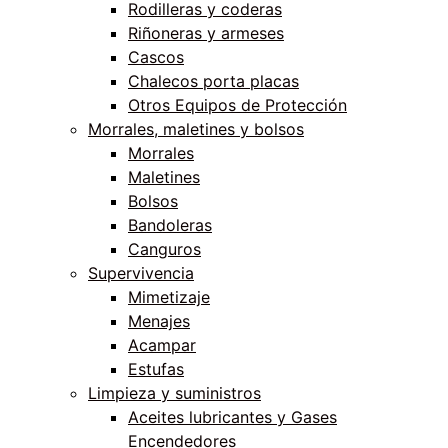
Rodilleras y coderas
Riñoneras y armeses
Cascos
Chalecos porta placas
Otros Equipos de Protección
Morrales, maletines y bolsos
Morrales
Maletines
Bolsos
Bandoleras
Canguros
Supervivencia
Mimetizaje
Menajes
Acampar
Estufas
Limpieza y suministros
Aceites lubricantes y Gases
Encendedores