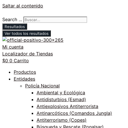
Saltar al contenido
Search ...
Resultados
Ver todos los resultados
Mi cuenta
Localizador de Tiendas
$
0
0
Carrito
Productos
Entidades
Policía Nacional
Ambiental y Ecológica
Antidisturbios (Esmad)
Antiexplosivos Antiterrorista
Antinarcóticos (Comandos Jungla)
Antiterrorismo (Copes)
Búsqueda y Rescate (Ponalsar)