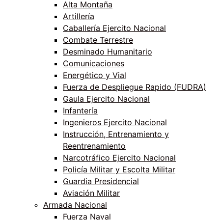
Alta Montaña
Artillería
Caballería Ejercito Nacional
Combate Terrestre
Desminado Humanitario
Comunicaciones
Energético y Vial
Fuerza de Despliegue Rapido (FUDRA)
Gaula Ejercito Nacional
Infantería
Ingenieros Ejercito Nacional
Instrucción, Entrenamiento y
Reentrenamiento
Narcotráfico Ejercito Nacional
Policía Militar y Escolta Militar
Guardia Presidencial
Aviación Militar
Armada Nacional
Fuerza Naval