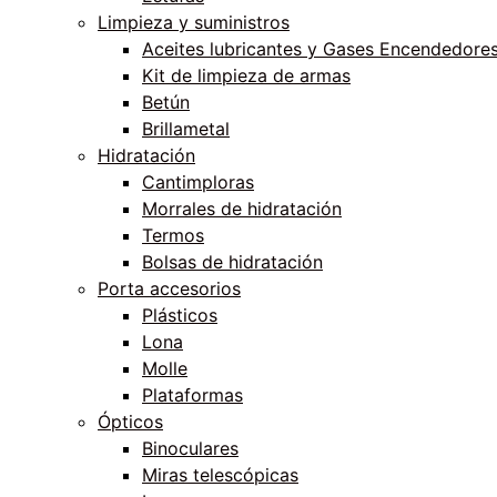
Limpieza y suministros
Aceites lubricantes y Gases Encendedore
Kit de limpieza de armas
Betún
Brillametal
Hidratación
Cantimploras
Morrales de hidratación
Termos
Bolsas de hidratación
Porta accesorios
Plásticos
Lona
Molle
Plataformas
Ópticos
Binoculares
Miras telescópicas