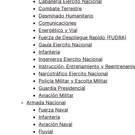
Caballería Ejercito Nacional
Combate Terrestre
Desminado Humanitario
Comunicaciones
Energético y Vial
Fuerza de Despliegue Rapido (FUDRA)
Gaula Ejercito Nacional
Infantería
Ingenieros Ejercito Nacional
Instrucción, Entrenamiento y Reentrenami
Narcotráfico Ejercito Nacional
Policía Militar y Escolta Militar
Guardia Presidencial
Aviación Militar
Armada Nacional
Fuerza Naval
Infantería
Aviación Naval
Fluvial