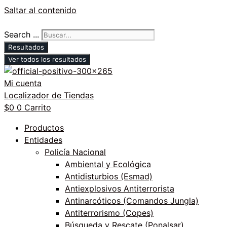
Saltar al contenido
Search ...
Resultados
Ver todos los resultados
Mi cuenta
Localizador de Tiendas
$
0
0
Carrito
Productos
Entidades
Policía Nacional
Ambiental y Ecológica
Antidisturbios (Esmad)
Antiexplosivos Antiterrorista
Antinarcóticos (Comandos Jungla)
Antiterrorismo (Copes)
Búsqueda y Rescate (Ponalsar)