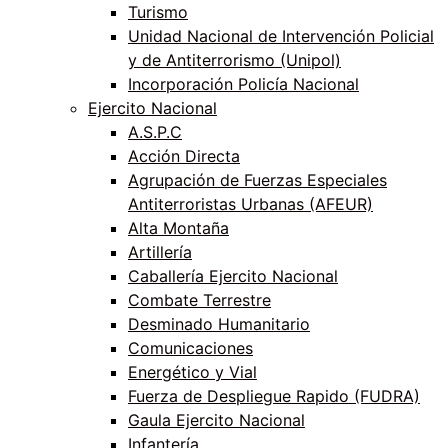
Turismo
Unidad Nacional de Intervención Policial
y de Antiterrorismo (Unipol)
Incorporación Policía Nacional
Ejercito Nacional
A.S.P.C
Acción Directa
Agrupación de Fuerzas Especiales
Antiterroristas Urbanas (AFEUR)
Alta Montaña
Artillería
Caballería Ejercito Nacional
Combate Terrestre
Desminado Humanitario
Comunicaciones
Energético y Vial
Fuerza de Despliegue Rapido (FUDRA)
Gaula Ejercito Nacional
Infantería