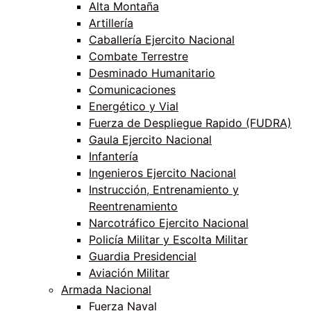
Alta Montaña
Artillería
Caballería Ejercito Nacional
Combate Terrestre
Desminado Humanitario
Comunicaciones
Energético y Vial
Fuerza de Despliegue Rapido (FUDRA)
Gaula Ejercito Nacional
Infantería
Ingenieros Ejercito Nacional
Instrucción, Entrenamiento y
Reentrenamiento
Narcotráfico Ejercito Nacional
Policía Militar y Escolta Militar
Guardia Presidencial
Aviación Militar
Armada Nacional
Fuerza Naval