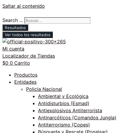
Saltar al contenido
Search ...
Resultados
Ver todos los resultados
Mi cuenta
Localizador de Tiendas
$
0
0
Carrito
Productos
Entidades
Policía Nacional
Ambiental y Ecológica
Antidisturbios (Esmad)
Antiexplosivos Antiterrorista
Antinarcóticos (Comandos Jungla)
Antiterrorismo (Copes)
Búsqueda y Rescate (Ponalsar)