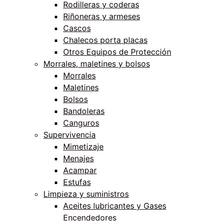
Rodilleras y coderas
Riñoneras y armeses
Cascos
Chalecos porta placas
Otros Equipos de Protección
Morrales, maletines y bolsos
Morrales
Maletines
Bolsos
Bandoleras
Canguros
Supervivencia
Mimetizaje
Menajes
Acampar
Estufas
Limpieza y suministros
Aceites lubricantes y Gases
Encendedores