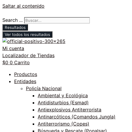
Saltar al contenido
Search ...
Resultados
Ver todos los resultados
Mi cuenta
Localizador de Tiendas
$
0
0
Carrito
Productos
Entidades
Policía Nacional
Ambiental y Ecológica
Antidisturbios (Esmad)
Antiexplosivos Antiterrorista
Antinarcóticos (Comandos Jungla)
Antiterrorismo (Copes)
Búsqueda y Rescate (Ponalsar)