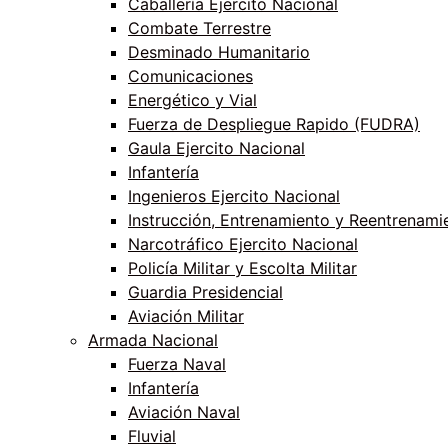
Caballería Ejercito Nacional
Combate Terrestre
Desminado Humanitario
Comunicaciones
Energético y Vial
Fuerza de Despliegue Rapido (FUDRA)
Gaula Ejercito Nacional
Infantería
Ingenieros Ejercito Nacional
Instrucción, Entrenamiento y Reentrenami
Narcotráfico Ejercito Nacional
Policía Militar y Escolta Militar
Guardia Presidencial
Aviación Militar
Armada Nacional
Fuerza Naval
Infantería
Aviación Naval
Fluvial