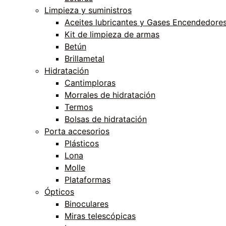
Limpieza y suministros
Aceites lubricantes y Gases Encendedore
Kit de limpieza de armas
Betún
Brillametal
Hidratación
Cantimploras
Morrales de hidratación
Termos
Bolsas de hidratación
Porta accesorios
Plásticos
Lona
Molle
Plataformas
Ópticos
Binoculares
Miras telescópicas