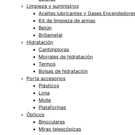
Limpieza y suministros
Aceites lubricantes y Gases Encendedore
Kit de limpieza de armas
Betún
Brillametal
Hidratación
Cantimploras
Morrales de hidratación
Termos
Bolsas de hidratación
Porta accesorios
Plásticos
Lona
Molle
Plataformas
Ópticos
Binoculares
Miras telescópicas