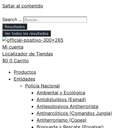
Saltar al contenido
Search ...
Resultados
Ver todos los resultados
Mi cuenta
Localizador de Tiendas
$
0
0
Carrito
Productos
Entidades
Policía Nacional
Ambiental y Ecológica
Antidisturbios (Esmad)
Antiexplosivos Antiterrorista
Antinarcóticos (Comandos Jungla)
Antiterrorismo (Copes)
Búsqueda y Rescate (Ponalsar)