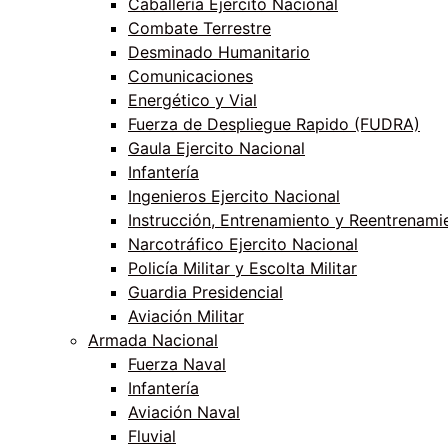
Caballería Ejercito Nacional
Combate Terrestre
Desminado Humanitario
Comunicaciones
Energético y Vial
Fuerza de Despliegue Rapido (FUDRA)
Gaula Ejercito Nacional
Infantería
Ingenieros Ejercito Nacional
Instrucción, Entrenamiento y Reentrenami
Narcotráfico Ejercito Nacional
Policía Militar y Escolta Militar
Guardia Presidencial
Aviación Militar
Armada Nacional
Fuerza Naval
Infantería
Aviación Naval
Fluvial