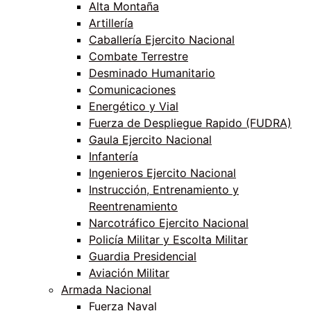
Alta Montaña
Artillería
Caballería Ejercito Nacional
Combate Terrestre
Desminado Humanitario
Comunicaciones
Energético y Vial
Fuerza de Despliegue Rapido (FUDRA)
Gaula Ejercito Nacional
Infantería
Ingenieros Ejercito Nacional
Instrucción, Entrenamiento y
Reentrenamiento
Narcotráfico Ejercito Nacional
Policía Militar y Escolta Militar
Guardia Presidencial
Aviación Militar
Armada Nacional
Fuerza Naval