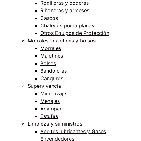
Rodilleras y coderas
Riñoneras y armeses
Cascos
Chalecos porta placas
Otros Equipos de Protección
Morrales, maletines y bolsos
Morrales
Maletines
Bolsos
Bandoleras
Canguros
Supervivencia
Mimetizaje
Menajes
Acampar
Estufas
Limpieza y suministros
Aceites lubricantes y Gases
Encendedores