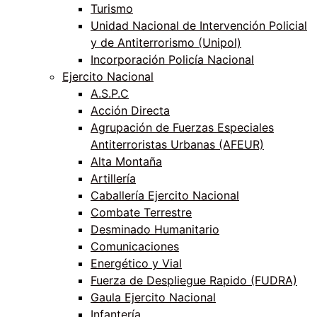
Turismo
Unidad Nacional de Intervención Policial
y de Antiterrorismo (Unipol)
Incorporación Policía Nacional
Ejercito Nacional
A.S.P.C
Acción Directa
Agrupación de Fuerzas Especiales
Antiterroristas Urbanas (AFEUR)
Alta Montaña
Artillería
Caballería Ejercito Nacional
Combate Terrestre
Desminado Humanitario
Comunicaciones
Energético y Vial
Fuerza de Despliegue Rapido (FUDRA)
Gaula Ejercito Nacional
Infantería