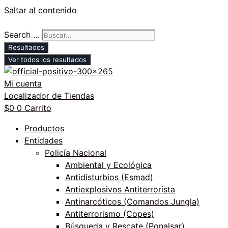
Saltar al contenido
Search ...
Resultados
Ver todos los resultados
Mi cuenta
Localizador de Tiendas
$
0
0
Carrito
Productos
Entidades
Policía Nacional
Ambiental y Ecológica
Antidisturbios (Esmad)
Antiexplosivos Antiterrorista
Antinarcóticos (Comandos Jungla)
Antiterrorismo (Copes)
Búsqueda y Rescate (Ponalsar)