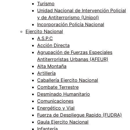
Turismo
Unidad Nacional de Intervención Policial
y de Antiterrorismo (Unipol)
Incorporación Policía Nacional
Ejercito Nacional
A.S.P.C
Acción Directa
Agrupación de Fuerzas Especiales
Antiterroristas Urbanas (AFEUR)
Alta Montaña
Artillería
Caballería Ejercito Nacional
Combate Terrestre
Desminado Humanitario
Comunicaciones
Energético y Vial
Fuerza de Despliegue Rapido (FUDRA)
Gaula Ejercito Nacional
Infantería