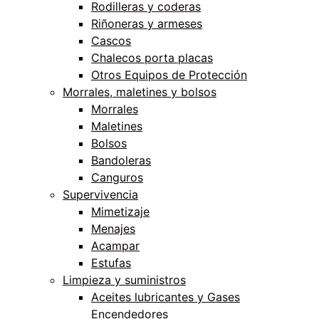
Rodilleras y coderas
Riñoneras y armeses
Cascos
Chalecos porta placas
Otros Equipos de Protección
Morrales, maletines y bolsos
Morrales
Maletines
Bolsos
Bandoleras
Canguros
Supervivencia
Mimetizaje
Menajes
Acampar
Estufas
Limpieza y suministros
Aceites lubricantes y Gases
Encendedores