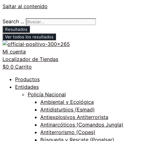
Saltar al contenido
Search ...
Resultados
Ver todos los resultados
Mi cuenta
Localizador de Tiendas
$
0
0
Carrito
Productos
Entidades
Policía Nacional
Ambiental y Ecológica
Antidisturbios (Esmad)
Antiexplosivos Antiterrorista
Antinarcóticos (Comandos Jungla)
Antiterrorismo (Copes)
Búsqueda y Rescate (Ponalsar)