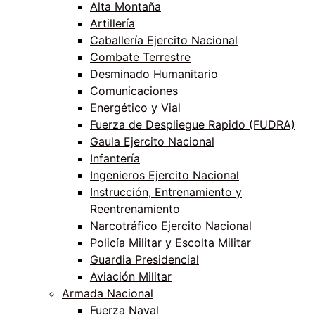
Alta Montaña
Artillería
Caballería Ejercito Nacional
Combate Terrestre
Desminado Humanitario
Comunicaciones
Energético y Vial
Fuerza de Despliegue Rapido (FUDRA)
Gaula Ejercito Nacional
Infantería
Ingenieros Ejercito Nacional
Instrucción, Entrenamiento y
Reentrenamiento
Narcotráfico Ejercito Nacional
Policía Militar y Escolta Militar
Guardia Presidencial
Aviación Militar
Armada Nacional
Fuerza Naval