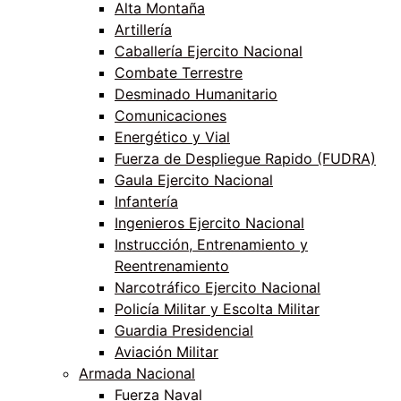
Alta Montaña
Artillería
Caballería Ejercito Nacional
Combate Terrestre
Desminado Humanitario
Comunicaciones
Energético y Vial
Fuerza de Despliegue Rapido (FUDRA)
Gaula Ejercito Nacional
Infantería
Ingenieros Ejercito Nacional
Instrucción, Entrenamiento y
Reentrenamiento
Narcotráfico Ejercito Nacional
Policía Militar y Escolta Militar
Guardia Presidencial
Aviación Militar
Armada Nacional
Fuerza Naval