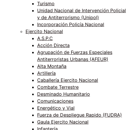
Turismo
Unidad Nacional de Intervención Policial
y de Antiterrorismo (Unipol)
Incorporación Policía Nacional
Ejercito Nacional
A.S.P.C
Acción Directa
Agrupación de Fuerzas Especiales
Antiterroristas Urbanas (AFEUR)
Alta Montaña
Artillería
Caballería Ejercito Nacional
Combate Terrestre
Desminado Humanitario
Comunicaciones
Energético y Vial
Fuerza de Despliegue Rapido (FUDRA)
Gaula Ejercito Nacional
Infantería