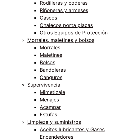
Rodilleras y coderas
Riñoneras y armeses
Cascos
Chalecos porta placas
Otros Equipos de Protección
Morrales, maletines y bolsos
Morrales
Maletines
Bolsos
Bandoleras
Canguros
Supervivencia
Mimetizaje
Menajes
Acampar
Estufas
Limpieza y suministros
Aceites lubricantes y Gases
Encendedores