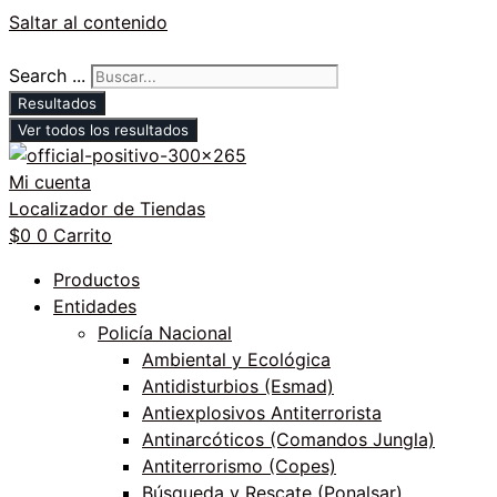
Saltar al contenido
Search ...
Resultados
Ver todos los resultados
Mi cuenta
Localizador de Tiendas
$
0
0
Carrito
Productos
Entidades
Policía Nacional
Ambiental y Ecológica
Antidisturbios (Esmad)
Antiexplosivos Antiterrorista
Antinarcóticos (Comandos Jungla)
Antiterrorismo (Copes)
Búsqueda y Rescate (Ponalsar)