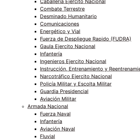
Caballería Ejercito Nacional
Combate Terrestre
Desminado Humanitario
Comunicaciones
Energético y Vial
Fuerza de Despliegue Rapido (FUDRA)
Gaula Ejercito Nacional
Infantería
Ingenieros Ejercito Nacional
Instrucción, Entrenamiento y Reentrenami
Narcotráfico Ejercito Nacional
Policía Militar y Escolta Militar
Guardia Presidencial
Aviación Militar
Armada Nacional
Fuerza Naval
Infantería
Aviación Naval
Fluvial