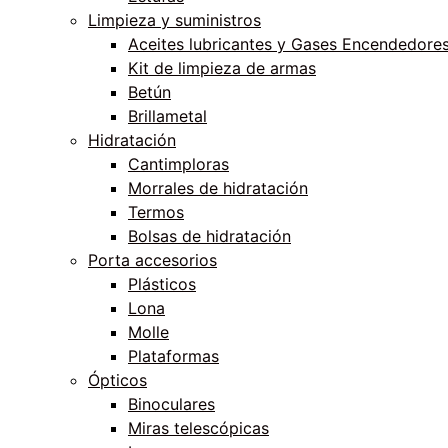
Limpieza y suministros
Aceites lubricantes y Gases Encendedore
Kit de limpieza de armas
Betún
Brillametal
Hidratación
Cantimploras
Morrales de hidratación
Termos
Bolsas de hidratación
Porta accesorios
Plásticos
Lona
Molle
Plataformas
Ópticos
Binoculares
Miras telescópicas