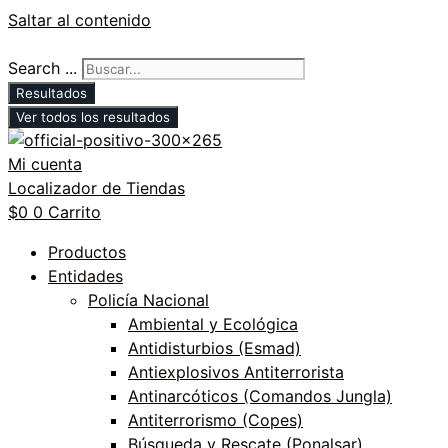
Saltar al contenido
Search ...
Resultados
Ver todos los resultados
Mi cuenta
Localizador de Tiendas
$
0
0
Carrito
Productos
Entidades
Policía Nacional
Ambiental y Ecológica
Antidisturbios (Esmad)
Antiexplosivos Antiterrorista
Antinarcóticos (Comandos Jungla)
Antiterrorismo (Copes)
Búsqueda y Rescate (Ponalsar)