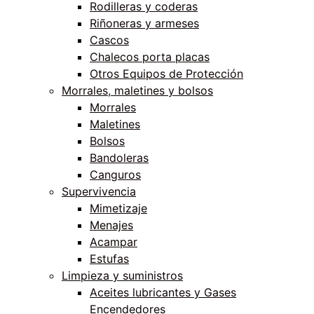
Rodilleras y coderas
Riñoneras y armeses
Cascos
Chalecos porta placas
Otros Equipos de Protección
Morrales, maletines y bolsos
Morrales
Maletines
Bolsos
Bandoleras
Canguros
Supervivencia
Mimetizaje
Menajes
Acampar
Estufas
Limpieza y suministros
Aceites lubricantes y Gases
Encendedores