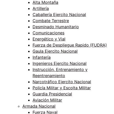
Alta Montaña
Artillería
Caballería Ejercito Nacional
Combate Terrestre
Desminado Humanitario
Comunicaciones
Energético y Vial
Fuerza de Despliegue Rapido (FUDRA)
Gaula Ejercito Nacional
Infantería
Ingenieros Ejercito Nacional
Instrucción, Entrenamiento y
Reentrenamiento
Narcotráfico Ejercito Nacional
Policía Militar y Escolta Militar
Guardia Presidencial
Aviación Militar
Armada Nacional
Fuerza Naval