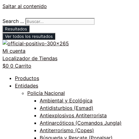
Saltar al contenido
Search ...
Resultados
Ver todos los resultados
Mi cuenta
Localizador de Tiendas
$
0
0
Carrito
Productos
Entidades
Policía Nacional
Ambiental y Ecológica
Antidisturbios (Esmad)
Antiexplosivos Antiterrorista
Antinarcóticos (Comandos Jungla)
Antiterrorismo (Copes)
Búsqueda y Rescate (Ponalsar)