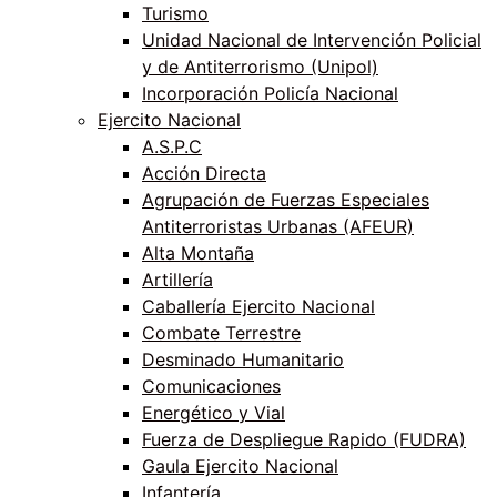
Turismo
Unidad Nacional de Intervención Policial
y de Antiterrorismo (Unipol)
Incorporación Policía Nacional
Ejercito Nacional
A.S.P.C
Acción Directa
Agrupación de Fuerzas Especiales
Antiterroristas Urbanas (AFEUR)
Alta Montaña
Artillería
Caballería Ejercito Nacional
Combate Terrestre
Desminado Humanitario
Comunicaciones
Energético y Vial
Fuerza de Despliegue Rapido (FUDRA)
Gaula Ejercito Nacional
Infantería