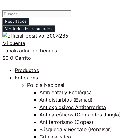
Saltar
al
Search
contenido
...
Resultados
Ver todos los resultados
Mi cuenta
Localizador de Tiendas
$
0
0
Carrito
Productos
Entidades
Policía Nacional
Ambiental y Ecológica
Antidisturbios (Esmad)
Antiexplosivos Antiterrorista
Antinarcóticos (Comandos Jungla)
Antiterrorismo (Copes)
Búsqueda y Rescate (Ponalsar)
Criminalística