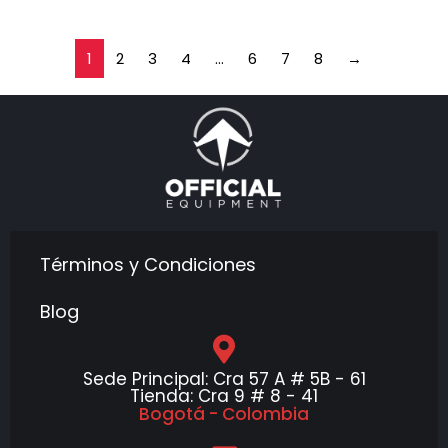
1
2
3
4
…
6
7
8
→
Términos y Condiciones
Blog
Sede Principal: Cra 57 A # 5B - 61
Tienda: Cra 9 # 8 - 41
Bogotá - Colombia