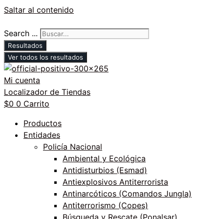
Saltar al contenido
Search ...
Resultados
Ver todos los resultados
Mi cuenta
Localizador de Tiendas
$
0
0
Carrito
Productos
Entidades
Policía Nacional
Ambiental y Ecológica
Antidisturbios (Esmad)
Antiexplosivos Antiterrorista
Antinarcóticos (Comandos Jungla)
Antiterrorismo (Copes)
Búsqueda y Rescate (Ponalsar)