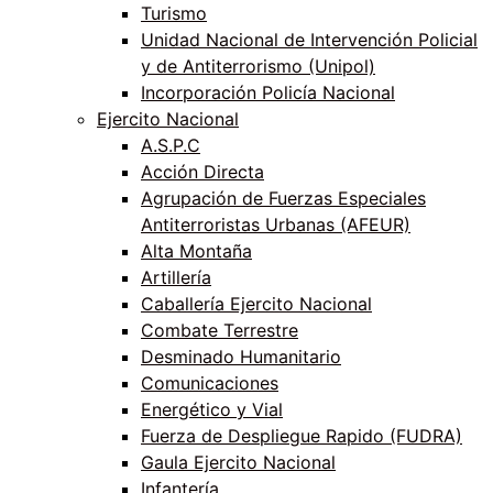
Turismo
Unidad Nacional de Intervención Policial
y de Antiterrorismo (Unipol)
Incorporación Policía Nacional
Ejercito Nacional
A.S.P.C
Acción Directa
Agrupación de Fuerzas Especiales
Antiterroristas Urbanas (AFEUR)
Alta Montaña
Artillería
Caballería Ejercito Nacional
Combate Terrestre
Desminado Humanitario
Comunicaciones
Energético y Vial
Fuerza de Despliegue Rapido (FUDRA)
Gaula Ejercito Nacional
Infantería