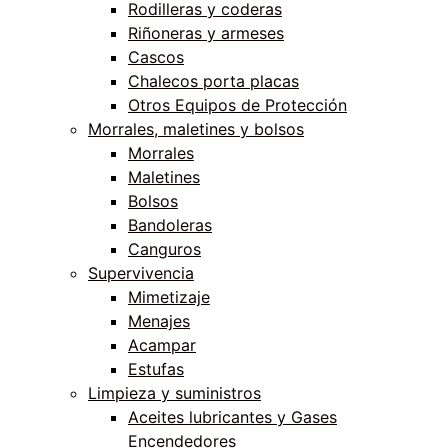
Rodilleras y coderas
Riñoneras y armeses
Cascos
Chalecos porta placas
Otros Equipos de Protección
Morrales, maletines y bolsos
Morrales
Maletines
Bolsos
Bandoleras
Canguros
Supervivencia
Mimetizaje
Menajes
Acampar
Estufas
Limpieza y suministros
Aceites lubricantes y Gases
Encendedores