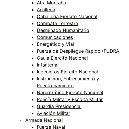
Alta Montaña
Artillería
Caballería Ejercito Nacional
Combate Terrestre
Desminado Humanitario
Comunicaciones
Energético y Vial
Fuerza de Despliegue Rapido (FUDRA)
Gaula Ejercito Nacional
Infantería
Ingenieros Ejercito Nacional
Instrucción, Entrenamiento y
Reentrenamiento
Narcotráfico Ejercito Nacional
Policía Militar y Escolta Militar
Guardia Presidencial
Aviación Militar
Armada Nacional
Fuerza Naval