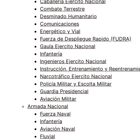
Caballería Ejercito Nacional
Combate Terrestre
Desminado Humanitario
Comunicaciones
Energético y Vial
Fuerza de Despliegue Rapido (FUDRA)
Gaula Ejercito Nacional
Infantería
Ingenieros Ejercito Nacional
Instrucción, Entrenamiento y Reentrenami
Narcotráfico Ejercito Nacional
Policía Militar y Escolta Militar
Guardia Presidencial
Aviación Militar
Armada Nacional
Fuerza Naval
Infantería
Aviación Naval
Fluvial