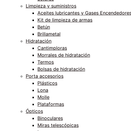
Limpieza y suministros
Aceites lubricantes y Gases Encendedore
Kit de limpieza de armas
Betún
Brillametal
Hidratación
Cantimploras
Morrales de hidratación
Termos
Bolsas de hidratación
Porta accesorios
Plásticos
Lona
Molle
Plataformas
Ópticos
Binoculares
Miras telescópicas