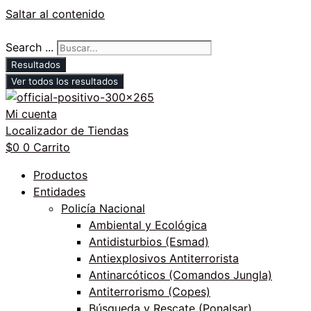
Saltar al contenido
Search ...
Resultados
Ver todos los resultados
Mi cuenta
Localizador de Tiendas
$
0
0
Carrito
Productos
Entidades
Policía Nacional
Ambiental y Ecológica
Antidisturbios (Esmad)
Antiexplosivos Antiterrorista
Antinarcóticos (Comandos Jungla)
Antiterrorismo (Copes)
Búsqueda y Rescate (Ponalsar)