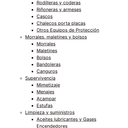
Rodilleras y coderas
Riñoneras y armeses
Cascos
Chalecos porta placas
Otros Equipos de Protección
Morrales, maletines y bolsos
Morrales
Maletines
Bolsos
Bandoleras
Canguros
Supervivencia
Mimetizaje
Menajes
Acampar
Estufas
Limpieza y suministros
Aceites lubricantes y Gases
Encendedores