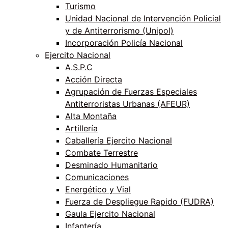
Turismo
Unidad Nacional de Intervención Policial
y de Antiterrorismo (Unipol)
Incorporación Policía Nacional
Ejercito Nacional
A.S.P.C
Acción Directa
Agrupación de Fuerzas Especiales
Antiterroristas Urbanas (AFEUR)
Alta Montaña
Artillería
Caballería Ejercito Nacional
Combate Terrestre
Desminado Humanitario
Comunicaciones
Energético y Vial
Fuerza de Despliegue Rapido (FUDRA)
Gaula Ejercito Nacional
Infantería