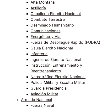
Alta Montaña
Artillería
Caballería Ejercito Nacional
Combate Terrestre
Desminado Humanitario
Comunicaciones
Energético y Vial
Fuerza de Despliegue Rapido (FUDRA)
Gaula Ejercito Nacional
Infantería
Ingenieros Ejercito Nacional
Instrucción, Entrenamiento y
Reentrenamiento
Narcotráfico Ejercito Nacional
Policía Militar y Escolta Militar
Guardia Presidencial
Aviación Militar
Armada Nacional
Fuerza Naval