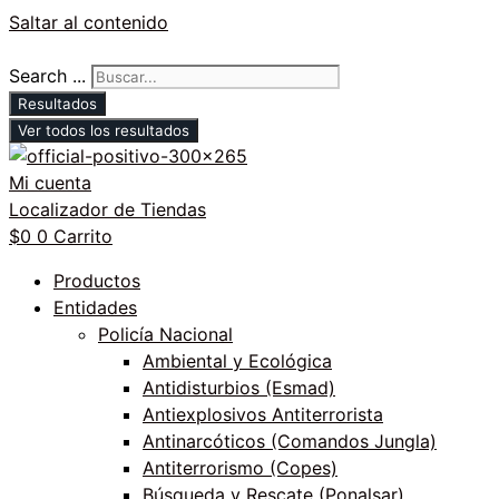
Saltar al contenido
Search ...
Resultados
Ver todos los resultados
Mi cuenta
Localizador de Tiendas
$
0
0
Carrito
Productos
Entidades
Policía Nacional
Ambiental y Ecológica
Antidisturbios (Esmad)
Antiexplosivos Antiterrorista
Antinarcóticos (Comandos Jungla)
Antiterrorismo (Copes)
Búsqueda y Rescate (Ponalsar)