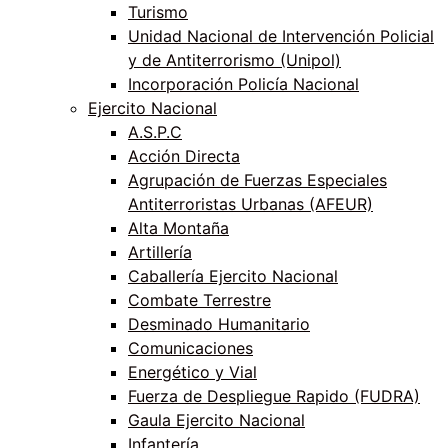
Turismo
Unidad Nacional de Intervención Policial
y de Antiterrorismo (Unipol)
Incorporación Policía Nacional
Ejercito Nacional
A.S.P.C
Acción Directa
Agrupación de Fuerzas Especiales
Antiterroristas Urbanas (AFEUR)
Alta Montaña
Artillería
Caballería Ejercito Nacional
Combate Terrestre
Desminado Humanitario
Comunicaciones
Energético y Vial
Fuerza de Despliegue Rapido (FUDRA)
Gaula Ejercito Nacional
Infantería