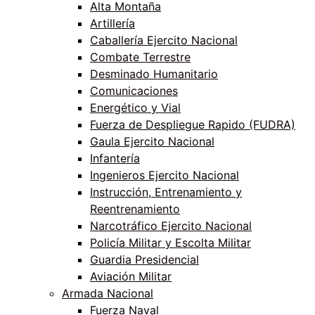
Alta Montaña
Artillería
Caballería Ejercito Nacional
Combate Terrestre
Desminado Humanitario
Comunicaciones
Energético y Vial
Fuerza de Despliegue Rapido (FUDRA)
Gaula Ejercito Nacional
Infantería
Ingenieros Ejercito Nacional
Instrucción, Entrenamiento y
Reentrenamiento
Narcotráfico Ejercito Nacional
Policía Militar y Escolta Militar
Guardia Presidencial
Aviación Militar
Armada Nacional
Fuerza Naval