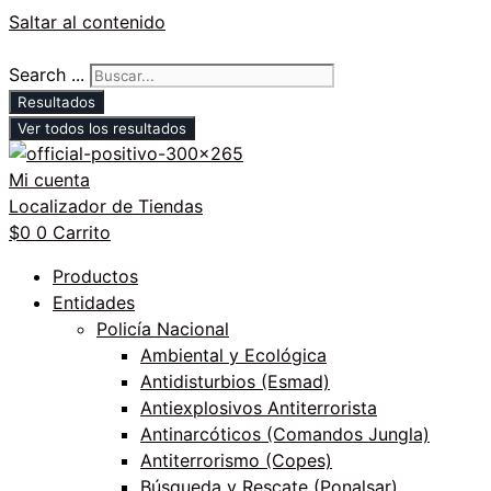
Saltar al contenido
Search ...
Resultados
Ver todos los resultados
Mi cuenta
Localizador de Tiendas
$
0
0
Carrito
Productos
Entidades
Policía Nacional
Ambiental y Ecológica
Antidisturbios (Esmad)
Antiexplosivos Antiterrorista
Antinarcóticos (Comandos Jungla)
Antiterrorismo (Copes)
Búsqueda y Rescate (Ponalsar)