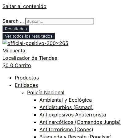
Saltar al contenido
Search ...
Resultados
Ver todos los resultados
Mi cuenta
Localizador de Tiendas
$
0
0
Carrito
Productos
Entidades
Policía Nacional
Ambiental y Ecológica
Antidisturbios (Esmad)
Antiexplosivos Antiterrorista
Antinarcóticos (Comandos Jungla)
Antiterrorismo (Copes)
Búsqueda y Rescate (Ponalsar)