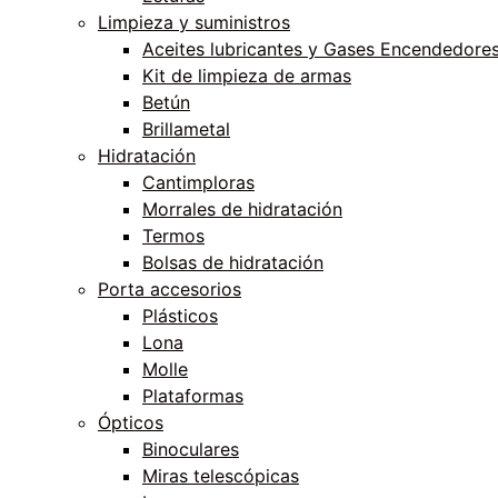
Limpieza y suministros
Aceites lubricantes y Gases Encendedore
Kit de limpieza de armas
Betún
Brillametal
Hidratación
Cantimploras
Morrales de hidratación
Termos
Bolsas de hidratación
Porta accesorios
Plásticos
Lona
Molle
Plataformas
Ópticos
Binoculares
Miras telescópicas