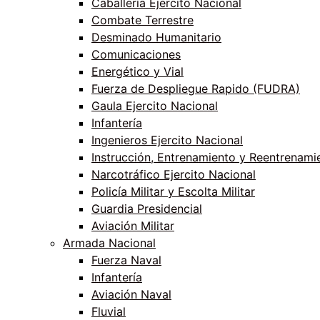
Caballería Ejercito Nacional
Combate Terrestre
Desminado Humanitario
Comunicaciones
Energético y Vial
Fuerza de Despliegue Rapido (FUDRA)
Gaula Ejercito Nacional
Infantería
Ingenieros Ejercito Nacional
Instrucción, Entrenamiento y Reentrenami
Narcotráfico Ejercito Nacional
Policía Militar y Escolta Militar
Guardia Presidencial
Aviación Militar
Armada Nacional
Fuerza Naval
Infantería
Aviación Naval
Fluvial