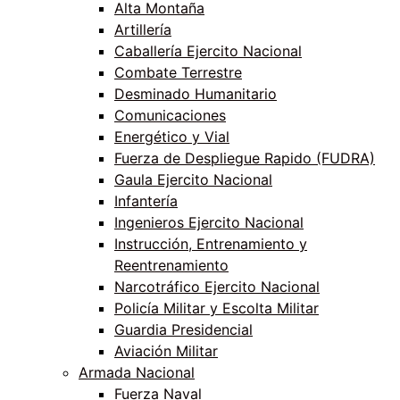
Alta Montaña
Artillería
Caballería Ejercito Nacional
Combate Terrestre
Desminado Humanitario
Comunicaciones
Energético y Vial
Fuerza de Despliegue Rapido (FUDRA)
Gaula Ejercito Nacional
Infantería
Ingenieros Ejercito Nacional
Instrucción, Entrenamiento y
Reentrenamiento
Narcotráfico Ejercito Nacional
Policía Militar y Escolta Militar
Guardia Presidencial
Aviación Militar
Armada Nacional
Fuerza Naval