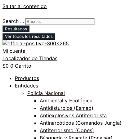
Saltar al contenido
Search ...
Resultados
Ver todos los resultados
Mi cuenta
Localizador de Tiendas
$
0
0
Carrito
Productos
Entidades
Policía Nacional
Ambiental y Ecológica
Antidisturbios (Esmad)
Antiexplosivos Antiterrorista
Antinarcóticos (Comandos Jungla)
Antiterrorismo (Copes)
Búsqueda y Rescate (Ponalsar)