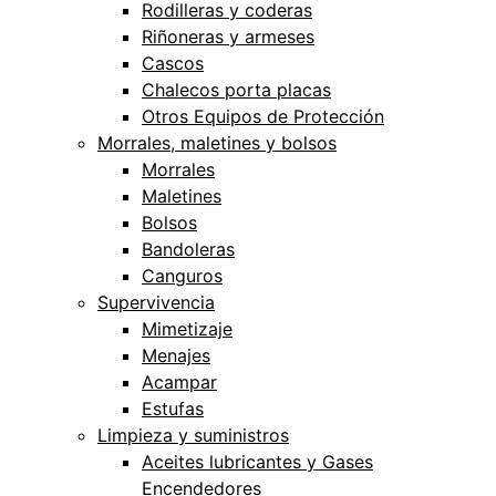
Rodilleras y coderas
Riñoneras y armeses
Cascos
Chalecos porta placas
Otros Equipos de Protección
Morrales, maletines y bolsos
Morrales
Maletines
Bolsos
Bandoleras
Canguros
Supervivencia
Mimetizaje
Menajes
Acampar
Estufas
Limpieza y suministros
Aceites lubricantes y Gases
Encendedores