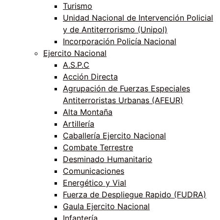
Turismo
Unidad Nacional de Intervención Policial
y de Antiterrorismo (Unipol)
Incorporación Policía Nacional
Ejercito Nacional
A.S.P.C
Acción Directa
Agrupación de Fuerzas Especiales
Antiterroristas Urbanas (AFEUR)
Alta Montaña
Artillería
Caballería Ejercito Nacional
Combate Terrestre
Desminado Humanitario
Comunicaciones
Energético y Vial
Fuerza de Despliegue Rapido (FUDRA)
Gaula Ejercito Nacional
Infantería