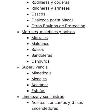
Rodilleras y coderas
Riñoneras y armeses
Cascos
Chalecos porta placas
Otros Equipos de Protección
Morrales, maletines y bolsos
Morrales
Maletines
Bolsos
Bandoleras
Canguros
Supervivencia
Mimetizaje
Menajes
Acampar
Estufas
Limpieza y suministros
Aceites lubricantes y Gases
Encendedores