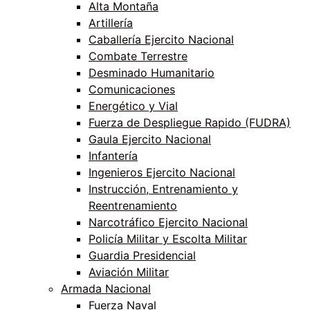
Alta Montaña
Artillería
Caballería Ejercito Nacional
Combate Terrestre
Desminado Humanitario
Comunicaciones
Energético y Vial
Fuerza de Despliegue Rapido (FUDRA)
Gaula Ejercito Nacional
Infantería
Ingenieros Ejercito Nacional
Instrucción, Entrenamiento y
Reentrenamiento
Narcotráfico Ejercito Nacional
Policía Militar y Escolta Militar
Guardia Presidencial
Aviación Militar
Armada Nacional
Fuerza Naval