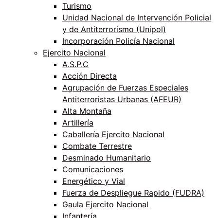
Turismo
Unidad Nacional de Intervención Policial
y de Antiterrorismo (Unipol)
Incorporación Policía Nacional
Ejercito Nacional
A.S.P.C
Acción Directa
Agrupación de Fuerzas Especiales
Antiterroristas Urbanas (AFEUR)
Alta Montaña
Artillería
Caballería Ejercito Nacional
Combate Terrestre
Desminado Humanitario
Comunicaciones
Energético y Vial
Fuerza de Despliegue Rapido (FUDRA)
Gaula Ejercito Nacional
Infantería