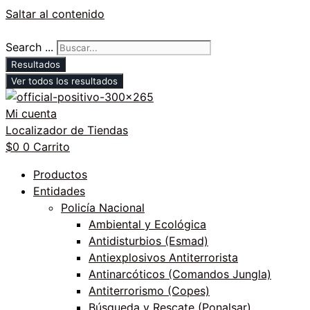
Saltar al contenido
Search ...
Resultados
Ver todos los resultados
Mi cuenta
Localizador de Tiendas
$
0
0
Carrito
Productos
Entidades
Policía Nacional
Ambiental y Ecológica
Antidisturbios (Esmad)
Antiexplosivos Antiterrorista
Antinarcóticos (Comandos Jungla)
Antiterrorismo (Copes)
Búsqueda y Rescate (Ponalsar)