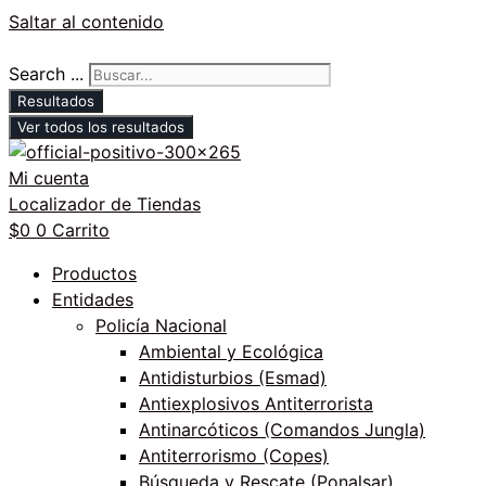
Saltar al contenido
Search ...
Resultados
Ver todos los resultados
Mi cuenta
Localizador de Tiendas
$
0
0
Carrito
Productos
Entidades
Policía Nacional
Ambiental y Ecológica
Antidisturbios (Esmad)
Antiexplosivos Antiterrorista
Antinarcóticos (Comandos Jungla)
Antiterrorismo (Copes)
Búsqueda y Rescate (Ponalsar)