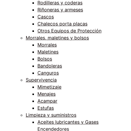
Rodilleras y coderas
Riñoneras y armeses
Cascos
Chalecos porta placas
Otros Equipos de Protección
Morrales, maletines y bolsos
Morrales
Maletines
Bolsos
Bandoleras
Canguros
Supervivencia
Mimetizaje
Menajes
Acampar
Estufas
Limpieza y suministros
Aceites lubricantes y Gases
Encendedores