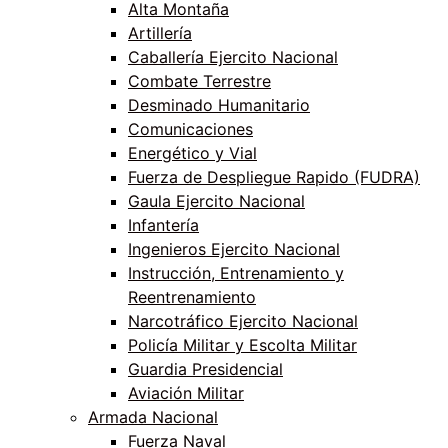
Alta Montaña
Artillería
Caballería Ejercito Nacional
Combate Terrestre
Desminado Humanitario
Comunicaciones
Energético y Vial
Fuerza de Despliegue Rapido (FUDRA)
Gaula Ejercito Nacional
Infantería
Ingenieros Ejercito Nacional
Instrucción, Entrenamiento y
Reentrenamiento
Narcotráfico Ejercito Nacional
Policía Militar y Escolta Militar
Guardia Presidencial
Aviación Militar
Armada Nacional
Fuerza Naval