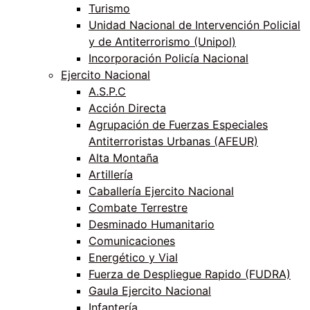
Turismo
Unidad Nacional de Intervención Policial
y de Antiterrorismo (Unipol)
Incorporación Policía Nacional
Ejercito Nacional
A.S.P.C
Acción Directa
Agrupación de Fuerzas Especiales
Antiterroristas Urbanas (AFEUR)
Alta Montaña
Artillería
Caballería Ejercito Nacional
Combate Terrestre
Desminado Humanitario
Comunicaciones
Energético y Vial
Fuerza de Despliegue Rapido (FUDRA)
Gaula Ejercito Nacional
Infantería