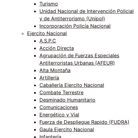
Turismo
Unidad Nacional de Intervención Policial
y de Antiterrorismo (Unipol)
Incorporación Policía Nacional
Ejercito Nacional
A.S.P.C
Acción Directa
Agrupación de Fuerzas Especiales
Antiterroristas Urbanas (AFEUR)
Alta Montaña
Artillería
Caballería Ejercito Nacional
Combate Terrestre
Desminado Humanitario
Comunicaciones
Energético y Vial
Fuerza de Despliegue Rapido (FUDRA)
Gaula Ejercito Nacional
Infantería