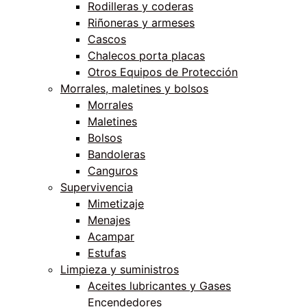
Rodilleras y coderas
Riñoneras y armeses
Cascos
Chalecos porta placas
Otros Equipos de Protección
Morrales, maletines y bolsos
Morrales
Maletines
Bolsos
Bandoleras
Canguros
Supervivencia
Mimetizaje
Menajes
Acampar
Estufas
Limpieza y suministros
Aceites lubricantes y Gases
Encendedores