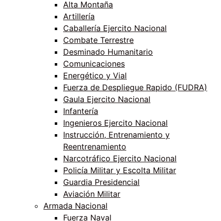
Alta Montaña
Artillería
Caballería Ejercito Nacional
Combate Terrestre
Desminado Humanitario
Comunicaciones
Energético y Vial
Fuerza de Despliegue Rapido (FUDRA)
Gaula Ejercito Nacional
Infantería
Ingenieros Ejercito Nacional
Instrucción, Entrenamiento y
Reentrenamiento
Narcotráfico Ejercito Nacional
Policía Militar y Escolta Militar
Guardia Presidencial
Aviación Militar
Armada Nacional
Fuerza Naval