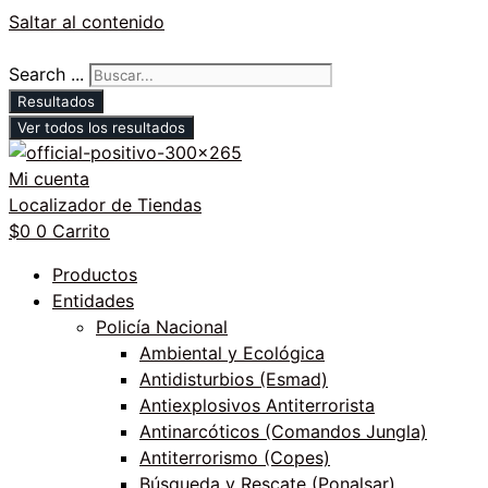
Saltar al contenido
Search ...
Resultados
Ver todos los resultados
Mi cuenta
Localizador de Tiendas
$
0
0
Carrito
Productos
Entidades
Policía Nacional
Ambiental y Ecológica
Antidisturbios (Esmad)
Antiexplosivos Antiterrorista
Antinarcóticos (Comandos Jungla)
Antiterrorismo (Copes)
Búsqueda y Rescate (Ponalsar)