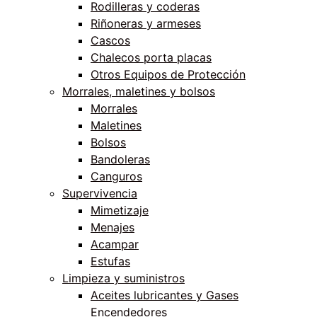
Rodilleras y coderas
Riñoneras y armeses
Cascos
Chalecos porta placas
Otros Equipos de Protección
Morrales, maletines y bolsos
Morrales
Maletines
Bolsos
Bandoleras
Canguros
Supervivencia
Mimetizaje
Menajes
Acampar
Estufas
Limpieza y suministros
Aceites lubricantes y Gases
Encendedores