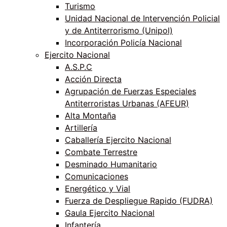
Turismo
Unidad Nacional de Intervención Policial
y de Antiterrorismo (Unipol)
Incorporación Policía Nacional
Ejercito Nacional
A.S.P.C
Acción Directa
Agrupación de Fuerzas Especiales
Antiterroristas Urbanas (AFEUR)
Alta Montaña
Artillería
Caballería Ejercito Nacional
Combate Terrestre
Desminado Humanitario
Comunicaciones
Energético y Vial
Fuerza de Despliegue Rapido (FUDRA)
Gaula Ejercito Nacional
Infantería