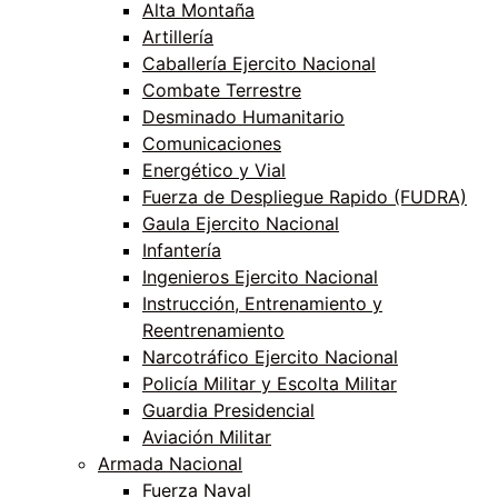
Alta Montaña
Artillería
Caballería Ejercito Nacional
Combate Terrestre
Desminado Humanitario
Comunicaciones
Energético y Vial
Fuerza de Despliegue Rapido (FUDRA)
Gaula Ejercito Nacional
Infantería
Ingenieros Ejercito Nacional
Instrucción, Entrenamiento y
Reentrenamiento
Narcotráfico Ejercito Nacional
Policía Militar y Escolta Militar
Guardia Presidencial
Aviación Militar
Armada Nacional
Fuerza Naval