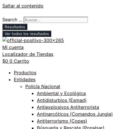
Saltar al contenido
Search ...
Resultados
Ver todos los resultados
Mi cuenta
Localizador de Tiendas
$
0
0
Carrito
Productos
Entidades
Policía Nacional
Ambiental y Ecológica
Antidisturbios (Esmad)
Antiexplosivos Antiterrorista
Antinarcóticos (Comandos Jungla)
Antiterrorismo (Copes)
Búsqueda y Rescate (Ponalsar)