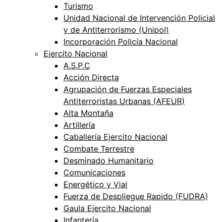
Turismo
Unidad Nacional de Intervención Policial
y de Antiterrorismo (Unipol)
Incorporación Policía Nacional
Ejercito Nacional
A.S.P.C
Acción Directa
Agrupación de Fuerzas Especiales
Antiterroristas Urbanas (AFEUR)
Alta Montaña
Artillería
Caballería Ejercito Nacional
Combate Terrestre
Desminado Humanitario
Comunicaciones
Energético y Vial
Fuerza de Despliegue Rapido (FUDRA)
Gaula Ejercito Nacional
Infantería