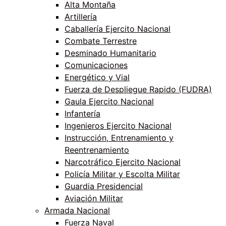
Alta Montaña
Artillería
Caballería Ejercito Nacional
Combate Terrestre
Desminado Humanitario
Comunicaciones
Energético y Vial
Fuerza de Despliegue Rapido (FUDRA)
Gaula Ejercito Nacional
Infantería
Ingenieros Ejercito Nacional
Instrucción, Entrenamiento y
Reentrenamiento
Narcotráfico Ejercito Nacional
Policía Militar y Escolta Militar
Guardia Presidencial
Aviación Militar
Armada Nacional
Fuerza Naval