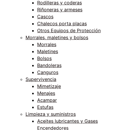
Rodilleras y coderas
Riñoneras y armeses
Cascos
Chalecos porta placas
Otros Equipos de Protección
Morrales, maletines y bolsos
Morrales
Maletines
Bolsos
Bandoleras
Canguros
Supervivencia
Mimetizaje
Menajes
Acampar
Estufas
Limpieza y suministros
Aceites lubricantes y Gases
Encendedores