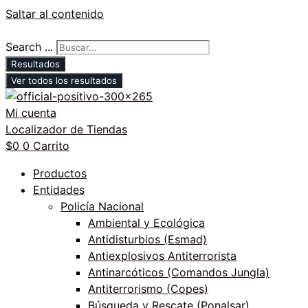
Saltar al contenido
Search ...
Resultados
Ver todos los resultados
Mi cuenta
Localizador de Tiendas
$
0
0
Carrito
Productos
Entidades
Policía Nacional
Ambiental y Ecológica
Antidisturbios (Esmad)
Antiexplosivos Antiterrorista
Antinarcóticos (Comandos Jungla)
Antiterrorismo (Copes)
Búsqueda y Rescate (Ponalsar)