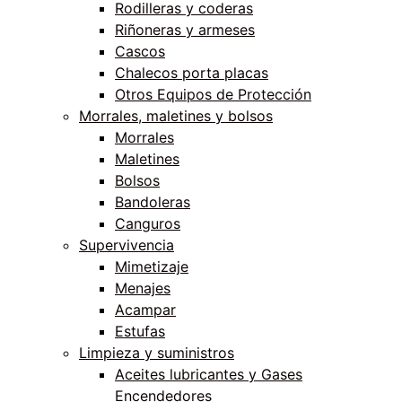
Rodilleras y coderas
Riñoneras y armeses
Cascos
Chalecos porta placas
Otros Equipos de Protección
Morrales, maletines y bolsos
Morrales
Maletines
Bolsos
Bandoleras
Canguros
Supervivencia
Mimetizaje
Menajes
Acampar
Estufas
Limpieza y suministros
Aceites lubricantes y Gases
Encendedores