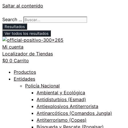
Saltar al contenido
Search ...
Resultados
Ver todos los resultados
Mi cuenta
Localizador de Tiendas
$
0
0
Carrito
Productos
Entidades
Policía Nacional
Ambiental y Ecológica
Antidisturbios (Esmad)
Antiexplosivos Antiterrorista
Antinarcóticos (Comandos Jungla)
Antiterrorismo (Copes)
Búsqueda y Rescate (Ponalsar)