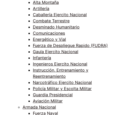
Alta Montaña
Artillería
Caballería Ejercito Nacional
Combate Terrestre
Desminado Humanitario
Comunicaciones
Energético y Vial
Fuerza de Despliegue Rapido (FUDRA)
Gaula Ejercito Nacional
Infantería
Ingenieros Ejercito Nacional
Instrucción, Entrenamiento y
Reentrenamiento
Narcotráfico Ejercito Nacional
Policía Militar y Escolta Militar
Guardia Presidencial
Aviación Militar
Armada Nacional
Fuerza Naval