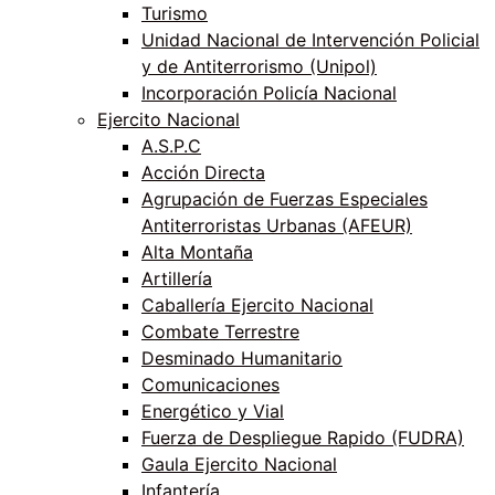
Turismo
Unidad Nacional de Intervención Policial
y de Antiterrorismo (Unipol)
Incorporación Policía Nacional
Ejercito Nacional
A.S.P.C
Acción Directa
Agrupación de Fuerzas Especiales
Antiterroristas Urbanas (AFEUR)
Alta Montaña
Artillería
Caballería Ejercito Nacional
Combate Terrestre
Desminado Humanitario
Comunicaciones
Energético y Vial
Fuerza de Despliegue Rapido (FUDRA)
Gaula Ejercito Nacional
Infantería