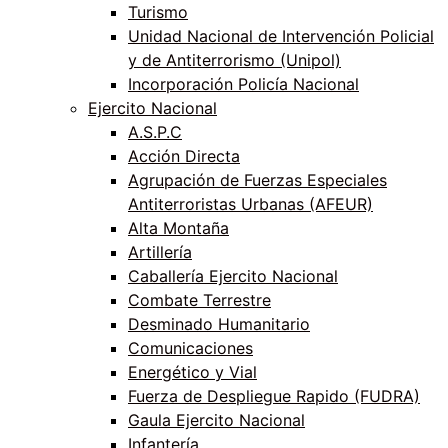
Turismo
Unidad Nacional de Intervención Policial
y de Antiterrorismo (Unipol)
Incorporación Policía Nacional
Ejercito Nacional
A.S.P.C
Acción Directa
Agrupación de Fuerzas Especiales
Antiterroristas Urbanas (AFEUR)
Alta Montaña
Artillería
Caballería Ejercito Nacional
Combate Terrestre
Desminado Humanitario
Comunicaciones
Energético y Vial
Fuerza de Despliegue Rapido (FUDRA)
Gaula Ejercito Nacional
Infantería