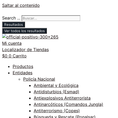
Saltar al contenido
Search ...
Resultados
Ver todos los resultados
Mi cuenta
Localizador de Tiendas
$
0
0
Carrito
Productos
Entidades
Policía Nacional
Ambiental y Ecológica
Antidisturbios (Esmad)
Antiexplosivos Antiterrorista
Antinarcóticos (Comandos Jungla)
Antiterrorismo (Copes)
Búsqueda y Rescate (Ponalsar)