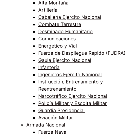
Alta Montaña
Artillería
Caballería Ejercito Nacional
Combate Terrestre
Desminado Humanitario
Comunicaciones
Energético y Vial
Fuerza de Despliegue Rapido (FUDRA)
Gaula Ejercito Nacional
Infantería
Ingenieros Ejercito Nacional
Instrucción, Entrenamiento y
Reentrenamiento
Narcotráfico Ejercito Nacional
Policía Militar y Escolta Militar
Guardia Presidencial
Aviación Militar
Armada Nacional
Fuerza Naval