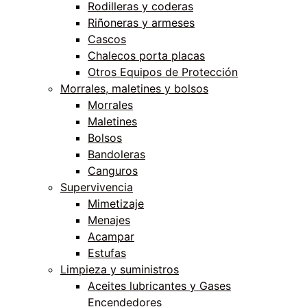
Rodilleras y coderas
Riñoneras y armeses
Cascos
Chalecos porta placas
Otros Equipos de Protección
Morrales, maletines y bolsos
Morrales
Maletines
Bolsos
Bandoleras
Canguros
Supervivencia
Mimetizaje
Menajes
Acampar
Estufas
Limpieza y suministros
Aceites lubricantes y Gases
Encendedores