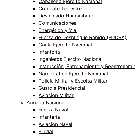
Caballería Ejercito Nacional
Combate Terrestre
Desminado Humanitario
Comunicaciones
Energético y Vial
Fuerza de Despliegue Rapido (FUDRA)
Gaula Ejercito Nacional
Infantería
Ingenieros Ejercito Nacional
Instrucción, Entrenamiento y Reentrenami
Narcotráfico Ejercito Nacional
Policía Militar y Escolta Militar
Guardia Presidencial
Aviación Militar
Armada Nacional
Fuerza Naval
Infantería
Aviación Naval
Fluvial