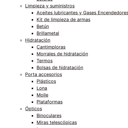
Limpieza y suministros
Aceites lubricantes y Gases Encendedore
Kit de limpieza de armas
Betún
Brillametal
Hidratación
Cantimploras
Morrales de hidratación
Termos
Bolsas de hidratación
Porta accesorios
Plásticos
Lona
Molle
Plataformas
Ópticos
Binoculares
Miras telescópicas