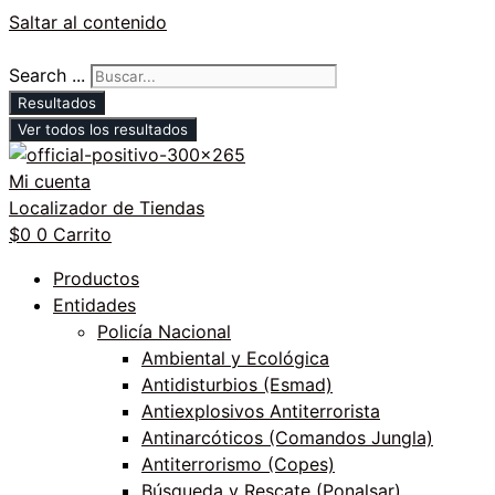
Saltar al contenido
Search ...
Resultados
Ver todos los resultados
Mi cuenta
Localizador de Tiendas
$
0
0
Carrito
Productos
Entidades
Policía Nacional
Ambiental y Ecológica
Antidisturbios (Esmad)
Antiexplosivos Antiterrorista
Antinarcóticos (Comandos Jungla)
Antiterrorismo (Copes)
Búsqueda y Rescate (Ponalsar)