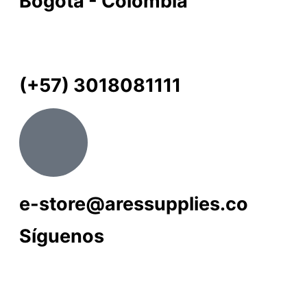
Bogotá - Colombia
(+57) 3018081111
e-store@aressupplies.co
Síguenos