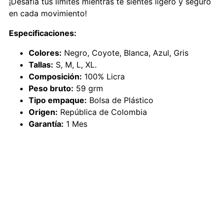
¡Desafía tus límites mientras te sientes ligero y seguro
en cada movimiento!
Especificaciones:
Colores:
Negro, Coyote, Blanca, Azul, Gris
Tallas:
S, M, L, XL.
Composición:
100% Licra
Peso bruto:
59 grm
Tipo empaque:
Bolsa de Plástico
Origen:
República de Colombia
Garantía:
1 Mes
CAMISETA LICRADA
LICRATED T-SHIRT, CAMISETA DE ALGODÓN,
53103001, 53103000, T-SHIRT COTTOM.