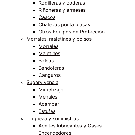
Rodilleras y coderas
Riñoneras y armeses
Cascos
Chalecos porta placas
Otros Equipos de Protección
Morrales, maletines y bolsos
Morrales
Maletines
Bolsos
Bandoleras
Canguros
Supervivencia
Mimetizaje
Menajes
Acampar
Estufas
Limpieza y suministros
Aceites lubricantes y Gases
Encendedores