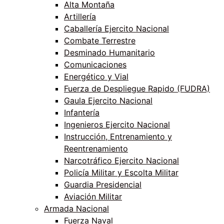
Alta Montaña
Artillería
Caballería Ejercito Nacional
Combate Terrestre
Desminado Humanitario
Comunicaciones
Energético y Vial
Fuerza de Despliegue Rapido (FUDRA)
Gaula Ejercito Nacional
Infantería
Ingenieros Ejercito Nacional
Instrucción, Entrenamiento y
Reentrenamiento
Narcotráfico Ejercito Nacional
Policía Militar y Escolta Militar
Guardia Presidencial
Aviación Militar
Armada Nacional
Fuerza Naval