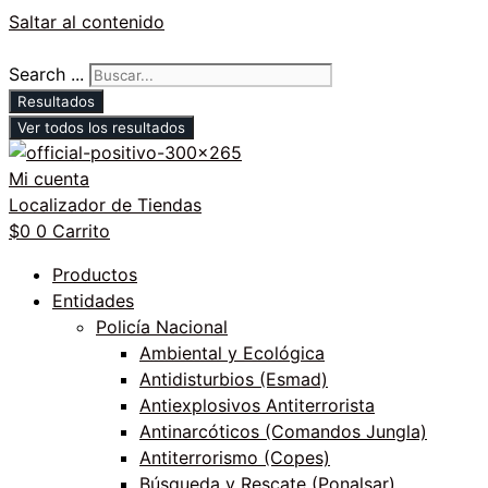
Saltar al contenido
Search ...
Resultados
Ver todos los resultados
Mi cuenta
Localizador de Tiendas
$
0
0
Carrito
Productos
Entidades
Policía Nacional
Ambiental y Ecológica
Antidisturbios (Esmad)
Antiexplosivos Antiterrorista
Antinarcóticos (Comandos Jungla)
Antiterrorismo (Copes)
Búsqueda y Rescate (Ponalsar)