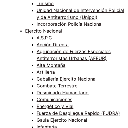
Turismo
Unidad Nacional de Intervención Policial
y de Antiterrorismo (Unipol)
Incorporación Policía Nacional
Ejercito Nacional
A.S.P.C
Acción Directa
Agrupación de Fuerzas Especiales
Antiterroristas Urbanas (AFEUR)
Alta Montaña
Artillería
Caballería Ejercito Nacional
Combate Terrestre
Desminado Humanitario
Comunicaciones
Energético y Vial
Fuerza de Despliegue Rapido (FUDRA)
Gaula Ejercito Nacional
Infantería