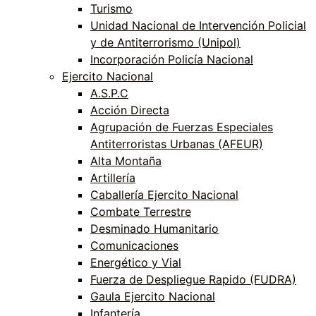
Turismo
Unidad Nacional de Intervención Policial
y de Antiterrorismo (Unipol)
Incorporación Policía Nacional
Ejercito Nacional
A.S.P.C
Acción Directa
Agrupación de Fuerzas Especiales
Antiterroristas Urbanas (AFEUR)
Alta Montaña
Artillería
Caballería Ejercito Nacional
Combate Terrestre
Desminado Humanitario
Comunicaciones
Energético y Vial
Fuerza de Despliegue Rapido (FUDRA)
Gaula Ejercito Nacional
Infantería