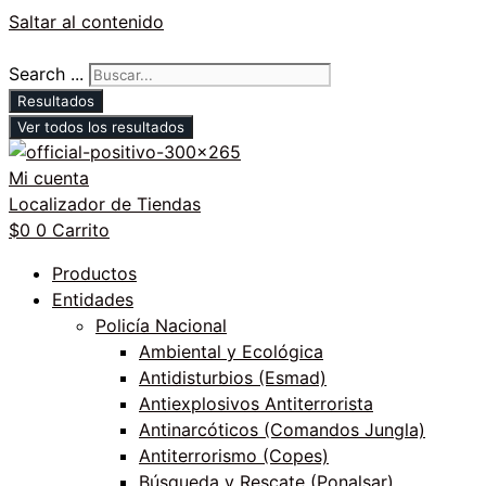
Saltar al contenido
Search ...
Resultados
Ver todos los resultados
Mi cuenta
Localizador de Tiendas
$
0
0
Carrito
Productos
Entidades
Policía Nacional
Ambiental y Ecológica
Antidisturbios (Esmad)
Antiexplosivos Antiterrorista
Antinarcóticos (Comandos Jungla)
Antiterrorismo (Copes)
Búsqueda y Rescate (Ponalsar)