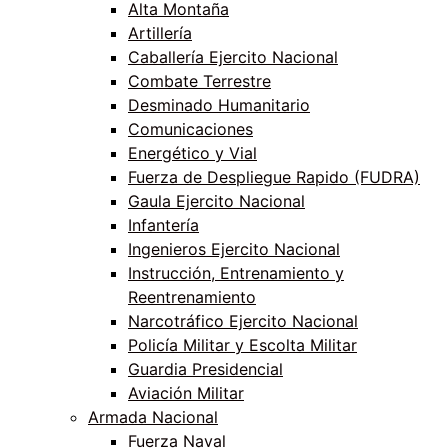
Alta Montaña
Artillería
Caballería Ejercito Nacional
Combate Terrestre
Desminado Humanitario
Comunicaciones
Energético y Vial
Fuerza de Despliegue Rapido (FUDRA)
Gaula Ejercito Nacional
Infantería
Ingenieros Ejercito Nacional
Instrucción, Entrenamiento y
Reentrenamiento
Narcotráfico Ejercito Nacional
Policía Militar y Escolta Militar
Guardia Presidencial
Aviación Militar
Armada Nacional
Fuerza Naval